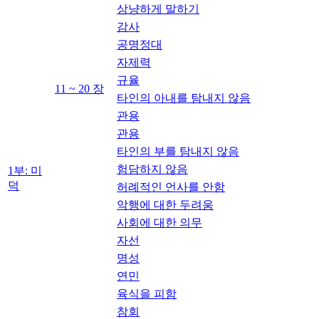
상냥하게 말하기
감사
공명정대
자제력
규율
11 ~ 20 장
타인의 아내를 탐내지 않음
관용
관용
타인의 부를 탐내지 않음
험담하지 않음
1부: 미
덕
허례적인 언사를 안함
악행에 대한 두려움
사회에 대한 의무
자선
명성
연민
육식을 피함
참회