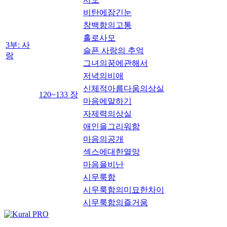
비탄에잠긴눈
창백함의고통
홀로사모
3부: 사
슬픈 사랑의 추억
랑
그녀의꿈에관해서
저녁의비애
신체적아름다움의상실
120~133 장
마음에말하기
자제력의상실
애인을그리워함
마음의공개
섹스에대한열망
마음을비난
시무룩함
시무룩함의미묘한차이
시무룩함의즐거움