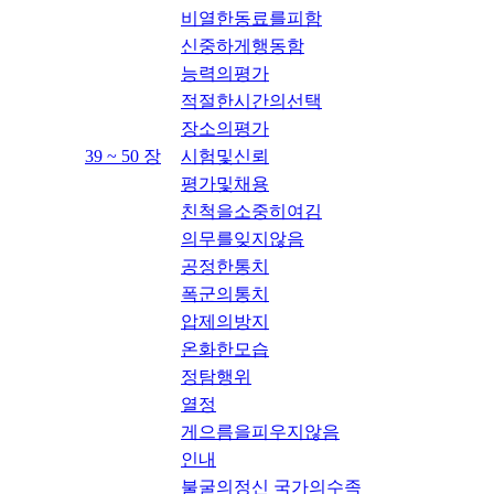
비열한동료를피함
신중하게행동함
능력의평가
적절한시간의선택
장소의평가
39 ~ 50 장
시험및신뢰
평가및채용
친척을소중히여김
의무를잊지않음
공정한통치
폭군의통치
압제의방지
온화한모습
정탐행위
열정
게으름을피우지않음
인내
불굴의정신 국가의수족