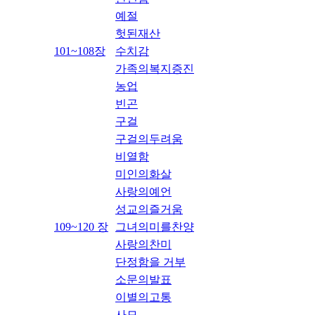
예절
헛된재산
101~108장
수치감
가족의복지증진
농업
빈곤
구걸
구걸의두려움
비열함
미인의화살
사랑의예언
성교의즐거움
109~120 장
그녀의미를찬양
사랑의찬미
단정함을 거부
소문의발표
이별의고통
사모