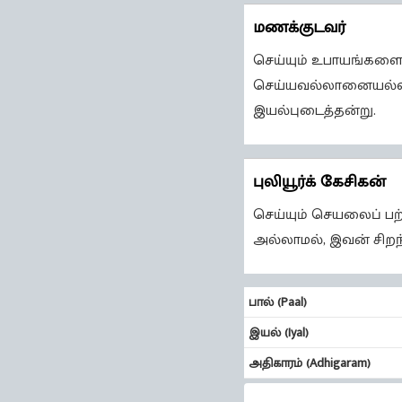
மணக்குடவர்
செய்யும் உபாயங்களை 
செய்யவல்லானையல்ல
இயல்புடைத்தன்று.
புலியூர்க் கேசிகன்
செய்யும் செயலைப் பற
அல்லாமல், இவன் சிறந
பால் (Paal)
இயல் (Iyal)
அதிகாரம் (Adhigaram)