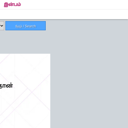
இன்பம்
தேடு / Search