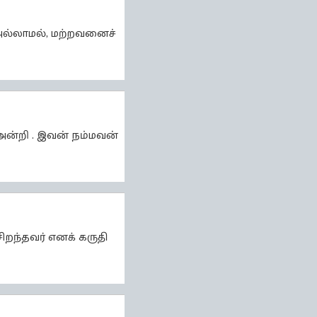
அல்லாமல், மற்றவனைச்
ன்றி . இவன் நம்மவன்
றந்தவர் எனக் கருதி