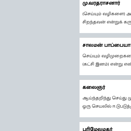
மு.வரதராசனார்
(செய்யும் வழிகளை) 
சிறந்தவன் என்றுக் கர
சாலமன் பாப்பையா
செய்யும் வழிமுறைகள
(கட்சி இனம்) என்று 
கலைஞர்
ஆய்ந்தறிந்து செய்து
ஒரு செயலில் ஈ.டுபடுத்
பரிமேலழகர்