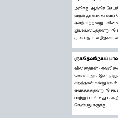
அறிந்து ஆற்றிச் செய
வரும் துன்பங்களைப் 
ஏவற்பாற்றன்று - வி
இயல்புடைத்தன்று. ('ச
முடியாது என இதனான் 
ஞா.தேவநேயப் பா
வினைதான் - எவ்வினையு
செயலாலும் இடையூறுகள
சிறந்தான் என்று ஏவல
ஏவத்தக்கதன்று. 'செய்
பாற்று ( பால் + து )
தென்பது கருத்து.