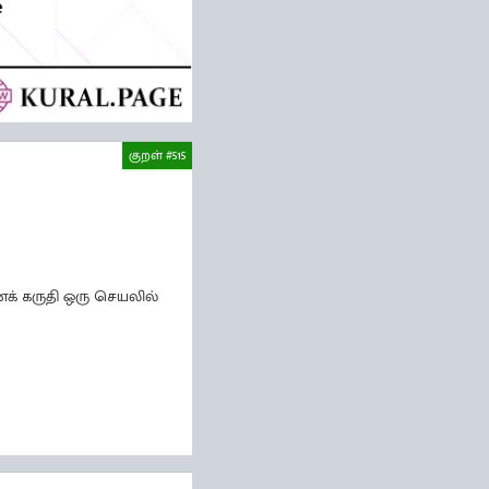
குறள் #515
க் கருதி ஒரு செயலில்