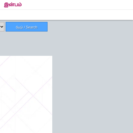
இன்பம்
தேடு / Search