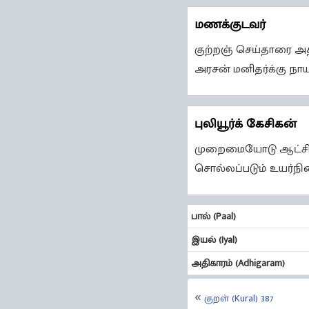
மணக்குடவர்
குற்றஞ் செய்தாரை அத
அரசன் மனிதர்க்கு ந
புலியூர்க் கேசிகன்
முறைமையோடு ஆட்சி செ
சொல்லப்படும் உயர்நி
பால் (Paal)
இயல் (Iyal)
அதிகாரம் (Adhigaram)
குறள் (Kural) 387