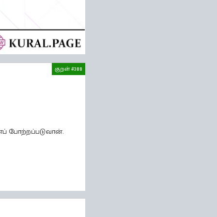
குறள் #388
னப் போற்றப்படுவான்.