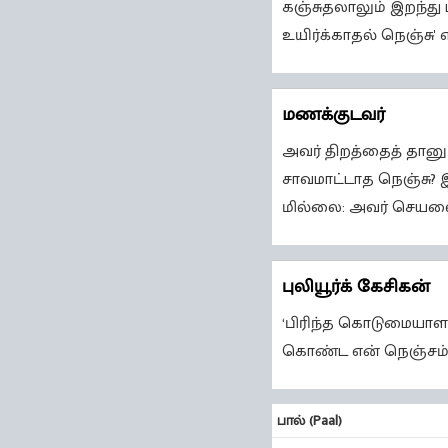
கஞ்சுதலாலும் இறந்து 
உயிர்க்காதல் நெஞ்சு' 
மணக்குடவர்
அவர் திறத்தைத் தான
சாவமாட்டாத நெஞ்சு?
மில்லை: அவர் செயலை
புலியூர்க் கேசிகன்
‘பிரிந்த கொடுமையாளர
கொண்ட என் நெஞ்சம்
பால் (Paal)