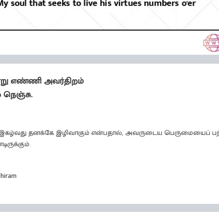
்று எண்ணி அவர்திறம்
 நெஞ்சு.
 இகழ்வது தனக்கே இழிவாகும் என்பதால், அவருடைய பெருமையைப் பற்ற
ருக்கும்.
dhiram