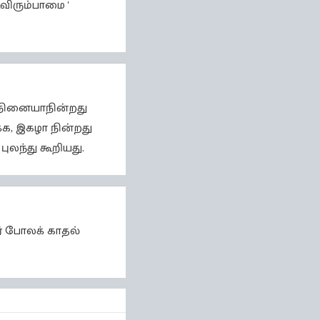
விரும்பாமை '
 நினையாநின்றது
க, இகழா நின்றது
லந்து கூறியது.
ர் போலக் காதல்