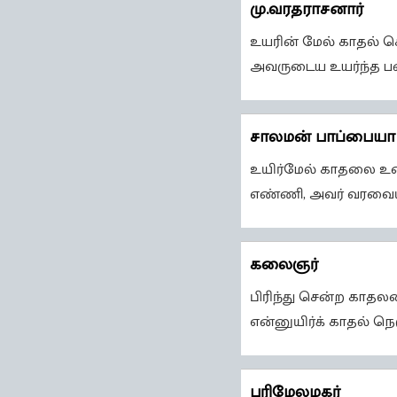
மு.வரதராசனார்
உயரின் மேல் காதல் க
அவருடைய உயர்ந்த ப
சாலமன் பாப்பையா
உயிர்மேல் காதலை உடை
எண்ணி, அவர் வரவையு
கலைஞர்
பிரிந்து சென்ற காத
என்னுயிர்க் காதல் நெ
பரிமேலழகர்