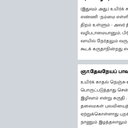
(இதுவும் அது.) உயிர்
எண்ணி -நம்மை எள்ளிச்
திறம் உள்ளும் - அவர்
வழிபடாமையானும், பிர
வாயில் நேர்தலும் வர
கூடக் கருதாநின்றது என
ஞா.தேவநேயப் பா
உயிர்க் காதல் நெஞ்ச
பொருட்படுத்தாது சென
இழிவாம் என்று கருதி 
தலைமகள் புலவியைத் த
ஏற்றுக்கொள்ளாது புற
நாணும் இழத்தலாலும் நே