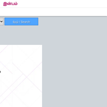
இன்பம்
தேடு / Search