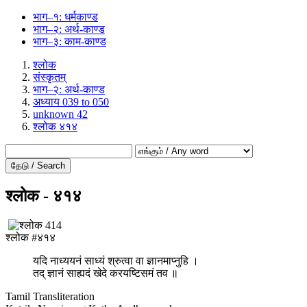
भाग–१: धर्मकाण्ड
भाग–२: अर्थ-काण्ड
भाग–३: काम-काण्ड
श्लोक
संस्कृतम्
भाग–२: अर्थ-काण्ड
अध्याय 039 to 050
unknown 42
श्लोक ४१४
தேடு / Search
श्लोक - ४१४
श्लोक #४१४
यदि नाध्ययनं साध्यं श्रुत्वा वा ज्ञानमाप्नुहि ।
तद् ज्ञानं साह्यदं खेदे करयष्टिसमं तव ॥
Tamil Transliteration