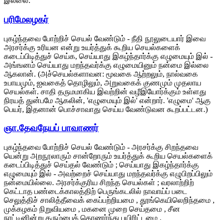
இல்லை.
பரிமேலழகர்
புகழ்ந்தவை போற்றிச் செயல் வேண்டும் - நீதி நூலுடையார் இவை
அரசர்க்கு உரியன என்று உயர்த்துக் கூறிய செயல்களைக்
கடைப்பிடித்துச் செய்க, செய்யாது இகழ்ந்தார்க்கு எழுமையும் இல் -
அங்ஙனம் செய்யாது மறந்தவர்க்கு எழுமையினும் நன்மை இல்லை
ஆகலான். (அச்செயல்களாவன: மூவகை ஆற்றலும், நால்வகை
உபாயமும், ஐவகைத் தொழிலும், அறுவகைக் குணமும் முதலாய
செயல்கள். சாதி தருமமாகிய இவற்றின் வழீஇயோர்க்கும் உள்ளது
நிரயத் துன்பமே ஆகலின், 'எழுமையும் இல்' என்றார். 'எழுமை' ஆகு
பெயர், இதனான் பொச்சாவாது செய்ய வேண்டுவன கூறப்பட்டன.)
ஞா.தேவநேயப் பாவாணர்
புகழ்ந்தவை போற்றிச் செயல் வேண்டும் - அரசர்க்கு சிறந்தவை
யென்று அறநூலாரும் சான்றோரும் உயர்த்துக் கூறிய செயல்களைக்
கடைப்பிடித்துச் செய்தல் வேண்டும் ; செய்யாது இகழ்ந்தார்க்கு
எழுமையும் இல் - அவற்றைச் செய்யாது மறந்தவர்க்கு எழுபிறப்பிலும்
நன்மையில்லை. அரசர்க்குரிய சிறந்த செயல்கள் ; வரலாற்றிற்
கெட்டாத பண்டைக்காலத்திற் பெருங்கடலில் நாவாய்ப் படை
செலுத்திச் சாலித்தீவைக் கைப்பற்றியமை , தூங்கெயிலெறிந்தமை ,
முக்கழகம் நிறுவியமை , மகனை முறை செய்தமை , சீன
நாட்டினின்று கரும்பைக் கொணர்ந்து பயிரிட்டமை ,