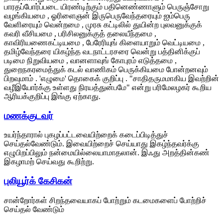
பாரதப்போர்ப்படை யிரண்டிற்கும் பதினெண்ணாளும் பெருஞ்சோறு
வழங்கியமை , ஓரிளைஞன் இருபெருவேந்தரையும் ஐம்பெரு
வேளிரையும் வென்றமை , முரசு கட்டிலில் துயின்ற புலவனுக்குக்
கவரி வீசியமை , பரிசிலனுக்குத் தலையீந்தமை ,
காவிரியணைகட்டியமை , பேரேரியுங் கிளையாறும் வெட்டியமை ,
தமிழ்வேந்தரை யிகழ்ந்த வடநாட்டரசரை வென்று பத்தினிக்குப்
படிமை நிறுவியமை , வானளாவுங் கோபுரம் எடுத்தமை ,
துறைநகரமைத்துக் கடல் வாணிகம் பெருக்கியமை போன்றனவும்
பிறவுமாம் . 'எழுமை' தொகைக் குறிப்பு . "சாதிதருமமாகிய இவற்றின்
வழீஇயோர்க்கு உள்ளது நிரயத்துன்பமே" என்று பரிமேலழகர் கூறிய
ஆரியக்குறிப்பு இங்கு ஏற்காது.
மணக்குடவர்
உயர்ந்தாரால் புகழப்பட்டவையிற்றைக் கடைப்பிடித்துச்
செய்தல்வேண்டும். இவையிற்றைச் செய்யாது இகழ்ந்தவர்க்கு
எழுபிறப்பிலும் நன்மையில்லையாமாதலான். இஃது அறத்தின்கண்
இகழாமற் செய்வது கூறிற்று.
புலியூர்க் கேசிகன்
சான்றோர்கள் சிறந்தவையாகப் போற்றும் கடமைகளைப் போற்றிச்
செய்தல் வேண்டும்