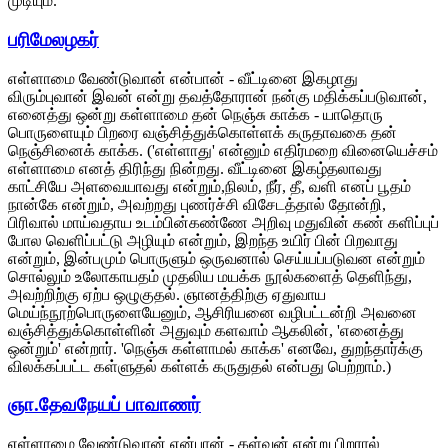
முடியும்.
பரிமேலழகர்
எள்ளாமை வேண்டுவான் என்பான் - வீட்டினை இகழாது
விரும்புவான் இவன் என்று தவத்தோரான் நன்கு மதிக்கப்படுவான்,
எனைத்து ஒன்று கள்ளாமை தன் நெஞ்சு காக்க - யாதொரு
பொருளையும் பிறரை வஞ்சித்துக்கொள்ளக் கருதாவகை தன்
நெஞ்சினைக் காக்க. ('எள்ளாது' என்னும் எதிர்மறை வினையெச்சம்
எள்ளாமை எனத் திரிந்து நின்றது. வீட்டினை இகழ்தலாவது
காட்சியே அளவையாவது என்றும்,நிலம், நீர், தீ, வளி எனப் பூதம்
நான்கே என்றும், அவற்றது புணர்ச்சி விசேடத்தால் தோன்றி,
பிரிவால் மாய்வதாய உடம்பின்கண்ணே அறிவு மதுவின் கண் களிப்புப்
போல வெளிப்பட்டு அழியும் என்றும், இறந்த உயிர் பின் பிறவாது
என்றும், இன்பமும் பொருளும் ஒருவனால் செய்யப்படுவன என்றும்
சொல்லும் உலோகாயதம் முதலிய மயக்க நூல்களைத் தெளிந்து,
அவற்றிற்கு ஏற்ப ஒழுகுதல். ஞானத்திற்கு ஏதுவாய
மெய்ந்நூற்பொருளையேனும், ஆசிரியனை வழிபட்டன்றி அவனை
வஞ்சித்துக்கொள்ளின் அதுவும் களவாம் ஆகலின், 'எனைத்து
ஒன்றும்' என்றார். 'நெஞ்சு கள்ளாமல் காக்க' எனவே, துறந்தார்க்கு
விலக்கப்பட்ட கள்ளுதல் கள்ளக் கருதுதல் என்பது பெற்றாம்.)
ஞா.தேவநேயப் பாவாணர்
எள்ளாமை வேண்டுவான் என்பான் - கள்வன் என்று பிறரால்