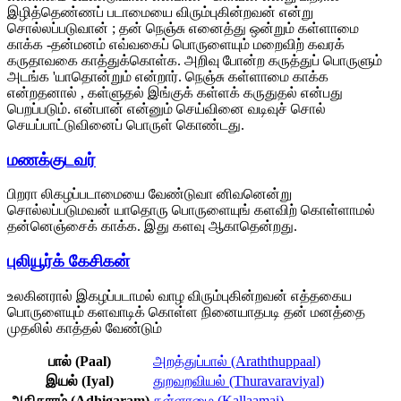
இழித்தெண்ணப் படாமையை விரும்புகின்றவன் என்று
சொல்லப்படுவான் ; தன் நெஞ்சு எனைத்து ஒன்றும் கள்ளாமை
காக்க -தன்மனம் எவ்வகைப் பொருளையும் மறைவிற் கவரக்
கருதாவகை காத்துக்கொள்க. அறிவு போன்ற கருத்துப் பொருளும்
அடங்க 'யாதொன்றும் என்றார். நெஞ்சு கள்ளாமை காக்க
என்றதனால் , கள்ளுதல் இங்குக் கள்ளக் கருதுதல் என்பது
பெறப்படும். என்பான் என்னும் செய்வினை வடிவுச் சொல்
செயப்பாட்டுவினைப் பொருள் கொண்டது.
மணக்குடவர்
பிறரா லிகழப்படாமையை வேண்டுவா னிவனென்று
சொல்லப்படுமவன் யாதொரு பொருளையுங் களவிற் கொள்ளாமல்
தன்னெஞ்சைக் காக்க. இது களவு ஆகாதென்றது.
புலியூர்க் கேசிகன்
உலகினரால் இகழப்படாமல் வாழ விரும்புகின்றவன் எத்தகைய
பொருளையும் களவாடிக் கொள்ள நினையாதபடி தன் மனத்தை
முதலில் காத்தல் வேண்டும்
பால் (Paal)
அறத்துப்பால் (Araththuppaal)
இயல் (Iyal)
துறவறவியல் (Thuravaraviyal)
அதிகாரம் (Adhigaram)
கள்ளாமை (Kallaamai)