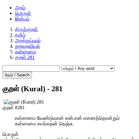
அறம்
பொருள்
இன்பம்
திருக்குறள்
தமிழ்
அறத்துப்பால்
துறவறவியல்
கள்ளாமை
குறள் 281
தேடு / Search
குறள் (Kural) - 281
குறள் #281
எள்ளாமை வேண்டுவான் என்பான் எனைத்தொன்றும்
கள்ளாமை காக்கதன் நெஞ்சு.
பொருள்