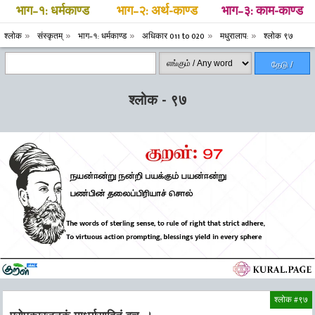
भाग–१: धर्मकाण्ड
भाग–२: अर्थ-काण्ड
भाग–३: काम-काण्ड
श्लोक
संस्कृतम्
भाग–१: धर्मकाण्ड
अधिकार 011 to 020
मधुरालाप:
श्लोक ९७
தேடு /
Search
श्लोक - ९७
श्लोक #९७