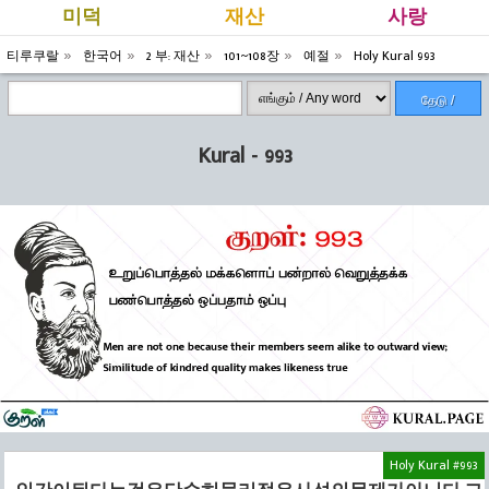
미덕
재산
사랑
티루쿠랄
한국어
2 부: 재산
101~108장
예절
Holy Kural 993
தேடு /
Search
Kural - 993
Holy Kural #993