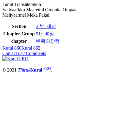
Tamil Transliteration
Valiyaarkku Maaretral Ompuka Ompaa
Meliyaarmel Meka Pakai.
Section
2 부: 재산
Chapter Group
91~ 00장
chapter
반목의장점
Kural 860
Kural 862
Contact us / Comments
PRO
© 2021
Thiruk
Kural
.