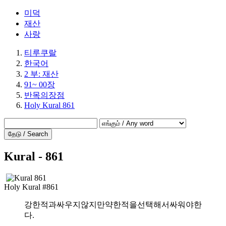
미덕
재산
사랑
티루쿠랄
한국어
2 부: 재산
91~ 00장
반목의장점
Holy Kural 861
தேடு / Search
Kural - 861
Holy Kural #861
강한적과싸우지않지만약한적을선택해서싸워야한
다.