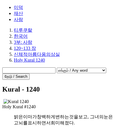
미덕
재산
사랑
티루쿠랄
한국어
3부: 사랑
120~133 장
신체적아름다움의상실
Holy Kural 1240
தேடு / Search
Kural - 1240
Holy Kural #1240
밝은이마가창백하게변하는것을보고, 그녀의눈은
고뇌를표시하면서희미해졌다.