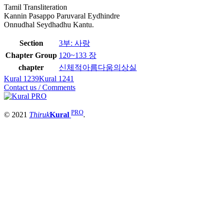
Tamil Transliteration
Kannin Pasappo Paruvaral Eydhindre
Onnudhal Seydhadhu Kantu.
Section
3부: 사랑
Chapter Group
120~133 장
chapter
신체적아름다움의상실
Kural 1239
Kural 1241
Contact us / Comments
PRO
© 2021
Thiruk
Kural
.