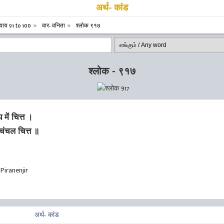
अर्थ- कांड
याय 91 to 100
वार- वनिता
श्लोक ९१७
श्लोक - ९१७
में चित्त ।
चंचल चित्त ॥
Piranenjir
अर्थ- कांड