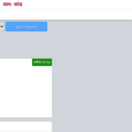
काम- कांड
தேடு / Search
श्लोक #९१७