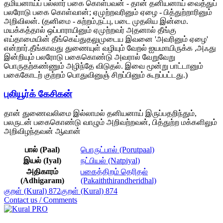
தமியனாய்ப் பல்லார் பகை கொள்பவன் - தான் தனியனாய் வைத்துப்
பலரோடு பகை கொள்வான்; ஏமுற்றவரினும் ஏழை - பித்துற்றாரினும்
அறிவிலன். (தனிமை - சுற்றம்,நட்பு, படை முதலிய இன்மை.
மயக்கத்தால் ஒப்பாராயினும் ஏமுற்றவர் அதனால் தீங்கு
எய்தாமையின் தீங்கெய்துதலுமுடைய இவனை 'அவரினும் ஏழை'
என்றார்.தீங்காவது துணையுள் வழியும் வேறல் ஐயமாயிருக்க ,அஃது
இன்றியும் பலரோடு பகைகொண்டு அவரால் வேறுவேறு
பொருதற்கண்ணும் அழிந்தே விடுதல். இவை மூன்று பாட்டானும்
பகைகோடற் குற்றம் பொதுவினுஞ் சிறப்பினும் கூறப்பட்டது.)
புலியூர்க் கேசிகன்
தான் துணைவலிமை இல்லாமல் தனியனாய் இருப்பதறிந்தும்,
பலருடன் பகைகொண்டு வாழும் அறிவற்றவன், பித்துற்ற மக்களிலும்
அறிவிழந்தவன் ஆவான்
பால் (Paal)
பொருட்பால் (Porutpaal)
இயல் (Iyal)
நட்பியல் (Natpiyal)
அதிகாரம்
பகைத்திறம் தெரிதல்
(Adhigaram)
(Pakaiththirandheridhal)
குறள் (Kural) 872
குறள் (Kural) 874
Contact us / Comments