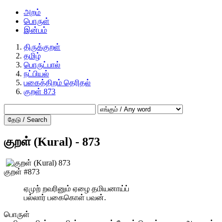
அறம்
பொருள்
இன்பம்
திருக்குறள்
தமிழ்
பொருட்பால்
நட்பியல்
பகைத்திறம் தெரிதல்
குறள் 873
தேடு / Search
குறள் (Kural) - 873
குறள் #873
ஏமுற் றவரினும் ஏழை தமியனாய்ப்
பல்லார் பகைகொள் பவன்.
பொருள்