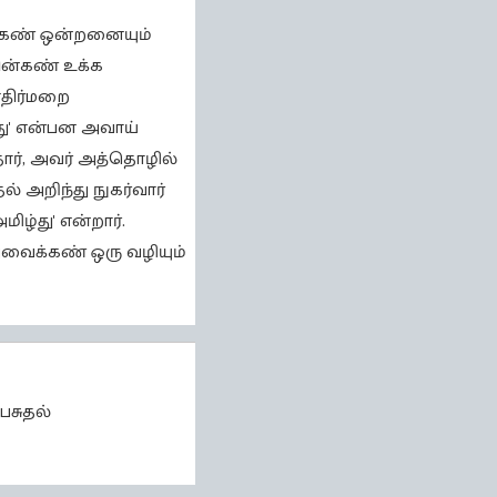
க்கண் ஒன்றனையும்
ின்கண் உக்க
எதிர்மறை
அது' என்பன அவாய்
ர், அவர் அத்தொழில்
 அறிந்து நுகர்வார்
ழ்து' என்றார்.
அவைக்கண் ஒரு வழியும்
ேசுதல்