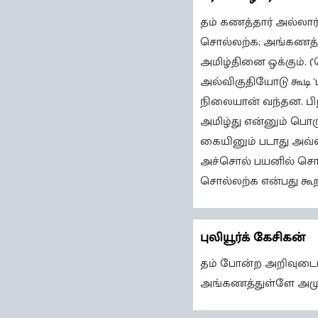
தம் கணத்தார் அல்லார
சொல்லற்க; அங்கணத்து
அமிழ்தினை ஒக்கும். 
அல்விகுதியோடு கூடி '
நிலையான் வந்தன. பி
அமிழ்து என்னும் பொர
கையினும் படாது அவ்வ
அச்சொல் பயனில் சொல்
சொல்லற்க என்பது கூறப
புலியூர்க் கேசிகன்
தம் போன்ற அறிவுடையவ
அங்கணத்துள்ளே அமுத