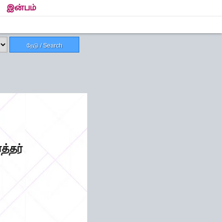
இன்பம்
தேடு / Search