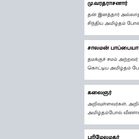
மு.வரதராசனார்
தன் இனத்தார் அல்லாதவ
சிந்திய அமிழ்தம் போன
சாலமன் பாப்பையா
தமக்குச் சமம் அற்றவ
கொட்டிய அமிழ்தம் ப
கலைஞர்
அறிவுள்ளவர்கள், அறிவ
அமிழ்தம்போல் வீணாகி
பரிமேலழகர்