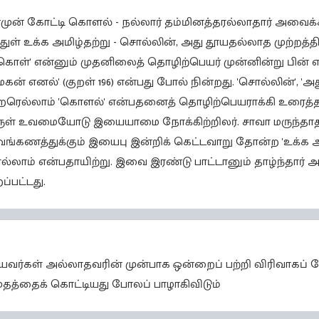
்முன் கோட்டி கொளல் - நல்லார் தம்மினத்தரல்லாதார் அவை
ள் உக்க அமிழ்தற்று - சொல்லின், அது தூயதல்லாத முற்றத்த
('கொள்' என்னும் முதனிலைத் தொழிற்பெயர் முன்னின்று பின் 
மகன் எனல்' (குறள் 196) என்பது போல் நின்றது. 'சொல்லின்', '
றரெல்லாம் 'கொளல்' என்பதனைத் தொழிற்பெயராக்கி உரைத்தா
ுள் உவமையோடு இயையாமை நோக்கிற்றிலர். சாவா மருந்தாதல்
ங்கணத்துக்கும் இயைபு இன்றிக் கெட்டவாறு தோன்ற 'உக்க அமி
லாம் என்பதாயிற்று. இவை இரண்டு பாட்டானும் தாழ்ந்தார் 
்பட்டது.
ர்கள் அல்லாதவரின் முன்பாக ஒன்றைப் பற்றி விரிவாகப் ப
த்தைக் கொட்டியது போலப் பாழாகிவிடும்