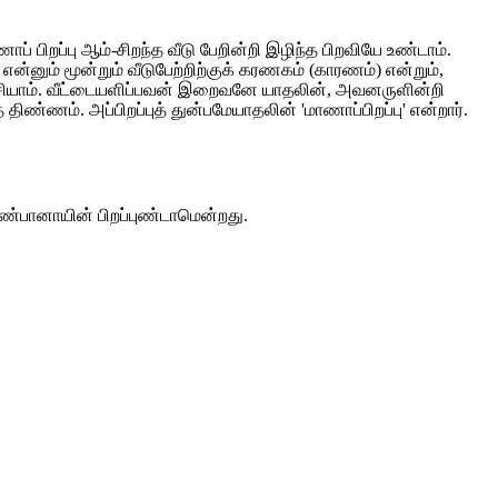
ிறப்பு ஆம்-சிறந்த வீடு பேறின்றி இழிந்த பிறவியே உண்டாம்.
னும் மூன்றும் வீடுபேற்றிற்குக் கரணகம் (காரணம்) என்றும்,
ர்ச்சியாம். வீட்டையளிப்பவன் இறைவனே யாதலின், அவனருளின்றி
ிண்ணம். அப்பிறப்புத் துன்பமேயாதலின் 'மாணாப்பிறப்பு' என்றார்.
ண்பானாயின் பிறப்புண்டாமென்றது.