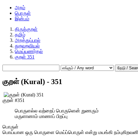
அறம்
பொருள்
இன்பம்
திருக்குறள்
தமிழ்
அறத்துப்பால்
துறவறவியல்
மெய்யுணர்தல்
குறள் 351
தேடு / Sear
குறள் (Kural) - 351
குறள் #351
பொருளல்ல வற்றைப் பொருளென் றுணரும்
மருளானாம் மாணாப் பிறப்பு
பொருள்
பொய்யான ஒரு பொருளை மெய்ப்பொருள் என்று மயங்கி நம்புகிறவனி