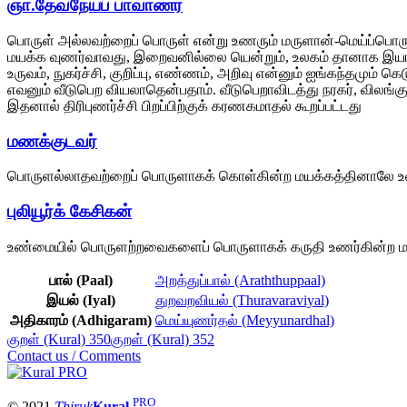
ஞா.தேவநேயப் பாவாணர்
பொருள் அல்லவற்றைப் பொருள் என்று உணரும் மருளான்-மெய்ப்பொரு 
மயக்க வுணர்வாவது, இறைவனில்லை யென்றும், உலகம் தானாக இயங்குகி
உருவம், நுகர்ச்சி, குறிப்பு, எண்ணம், அறிவு என்னும் ஐங்கந்தமு
எவனும் வீடுபெற வியலாதென்பதாம். வீடுபெறாவிடத்து நரகர், விலங்கு,
இதனால் திரிபுணர்ச்சி பிறப்பிற்குக் கரணகமாதல் கூறப்பட்டது
மணக்குடவர்
பொருளல்லாதவற்றைப் பொருளாகக் கொள்கின்ற மயக்கத்தினாலே உண்டா
புலியூர்க் கேசிகன்
உண்மையில் பொருளற்றவைகளைப் பொருளாகக் கருதி உணர்கின்ற மயக்
பால் (Paal)
அறத்துப்பால் (Araththuppaal)
இயல் (Iyal)
துறவறவியல் (Thuravaraviyal)
அதிகாரம் (Adhigaram)
மெய்யுணர்தல் (Meyyunardhal)
குறள் (Kural) 350
குறள் (Kural) 352
Contact us / Comments
PRO
© 2021
Thiruk
Kural
.