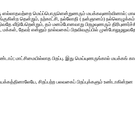
ளல்லாதவற்றை மெய்ப்பொருளென்றுணரும் மயக்கவுணர்வினால்; மாணாப் ப
ன்ற தென்றும், நற்காட்சி, நல்லோதி ( நன்ஞானம்) நல்லொழுக்கம் என்
ம் கெடுவதே வீடுபேறென்றும், தம் மனம்போனவாறு பிறழவுணரும் திரிபுண
 மக்கள், தேவர் என்னும் நால்வகைப் பிறவிவகுப்பில் முன்போலுழலுவதே த
ம்; மாட்சிமையில்லாத பிறப்பு. இது மெய்யுணருங்கால் மயக்கங் கா
கத்தினாலேயே, சிறப்பற்ற பலவகைப் பிறப்புக்களும் உண்டாகின்றன