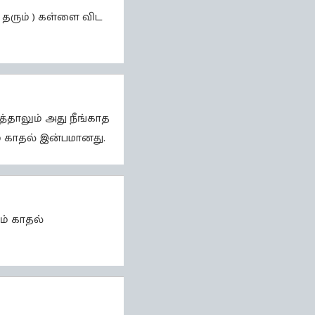
ி தரும் ) கள்ளை விட
த்தாலும் அது நீங்காத
ும் காதல் இன்பமானது.
ம் காதல்