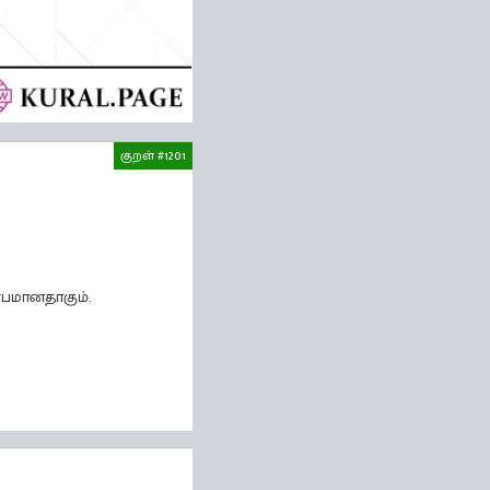
குறள் #1201
்பமானதாகும்.