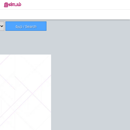
இன்பம்
தேடு / Search