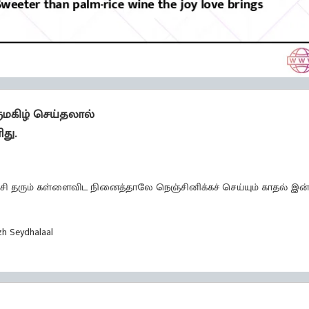
ருமகிழ் செய்தலால்
து.
ச்சி தரும் கள்ளைவிட நினைத்தாலே நெஞ்சினிக்கச் செய்யும் காதல் இன
zh Seydhalaal