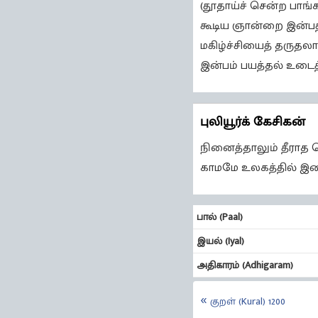
(தூதாய்ச் சென்ற பாங்
கூடிய ஞான்றை இன்பத்
மகிழ்ச்சியைத் தருதலா
இன்பம் பயத்தல் உடை
புலியூர்க் கேசிகன்
நினைத்தாலும் தீராத ப
காமமே உலகத்தில் இன
பால் (Paal)
இயல் (Iyal)
அதிகாரம் (Adhigaram)
குறள் (Kural) 1200