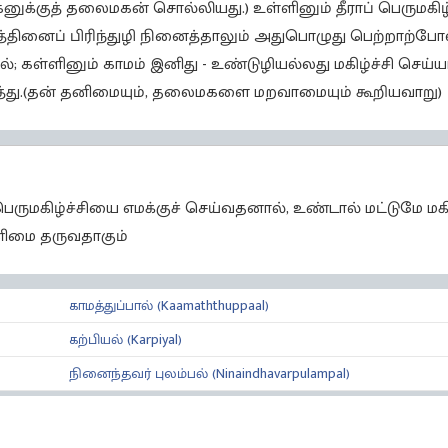
கனுக்குத் தலைமகன் சொல்லியது.) உள்ளினும் தீராப் பெருமகிழ
தினைப் பிரிந்துழி நினைத்தாலும் அதுபொழுது பெற்றாற்போல
ல்; கள்ளினும் காமம் இனிது - உண்டுழியல்லது மகிழ்ச்சி செய்
த்து.(தன் தனிமையும், தலைமகளை மறவாமையும் கூறியவாறு)
ெருமகிழ்ச்சியை எமக்குச் செய்வதனால், உண்டால் மட்டுமே மகிழ
ிமை தருவதாகும்
காமத்துப்பால் (Kaamaththuppaal)
கற்பியல் (Karpiyal)
நினைந்தவர் புலம்பல் (Ninaindhavarpulampal)