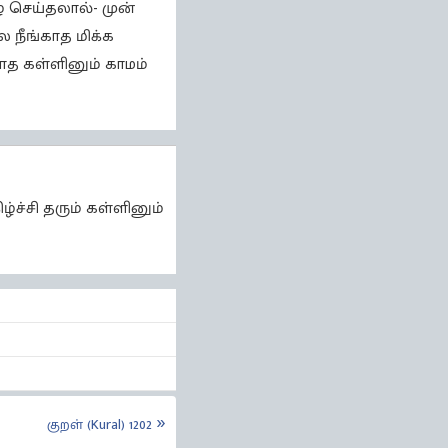
் செய்தலால்- முன்
 நீங்காத மிக்க
யாத கள்ளினும் காமம்
்ச்சி தரும் கள்ளினும்
குறள் (Kural) 1202