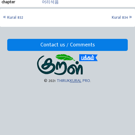
chapter
어리석음
Kural 832
Kural 834
Contact us / Comments
© 2021
THIRUK
KURAL
PRO
.