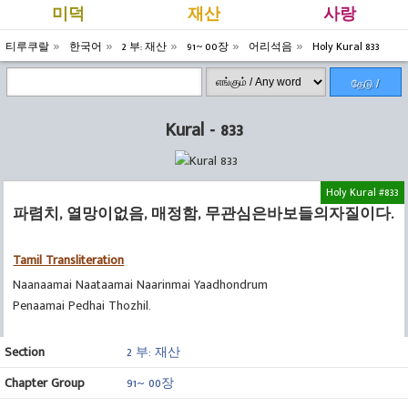
미덕
재산
사랑
티루쿠랄
한국어
2 부: 재산
91~ 00장
어리석음
Holy Kural 833
தேடு /
Search
Kural - 833
Holy Kural #833
파렴치, 열망이없음, 매정함, 무관심은바보들의자질이다.
Tamil Transliteration
Naanaamai Naataamai Naarinmai Yaadhondrum
Penaamai Pedhai Thozhil.
Section
2 부: 재산
Chapter Group
91~ 00장