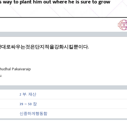
대로싸우는것은단지적을강화시킬뿐이다.
hudhal Pakaivaraip
u.
2 부: 재산
39 ~ 50 장
신중하게행동함