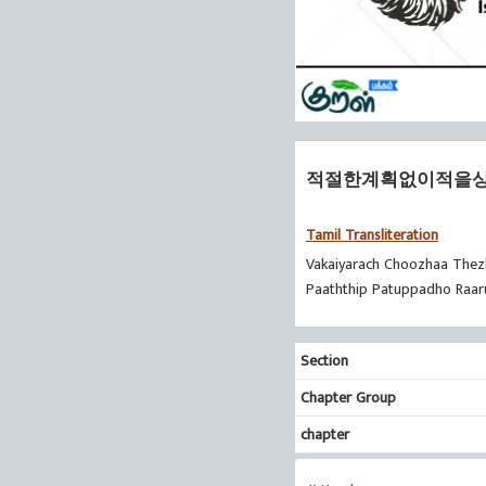
적절한계획없이적을상
Tamil Transliteration
Vakaiyarach Choozhaa Thez
Paaththip Patuppadho Raar
Section
Chapter Group
chapter