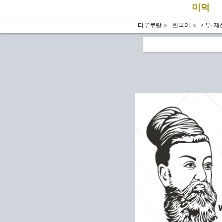
미덕
티루쿠랄
한국어
2 부: 재