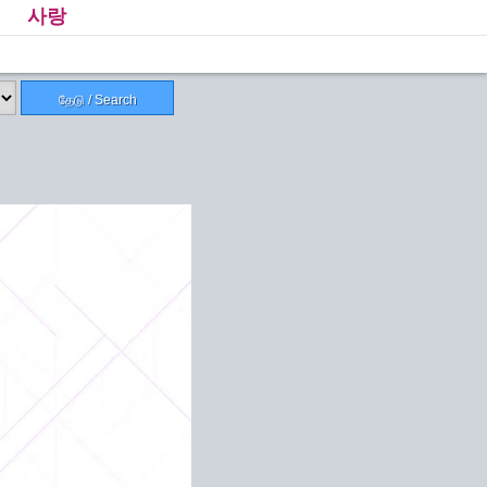
사랑
தேடு / Search