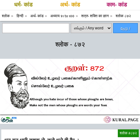
धर्म- कांड
अर्थ- कांड
काम- कांड
श्लोक
हिन्दी
अर्थ- कांड
अध्याय 91 to 100
शत्रु- शक्ति का ज्ञान
श्लोक ८७२
தேடு /
Search
श्लोक - ८७२
श्लोक #८७२