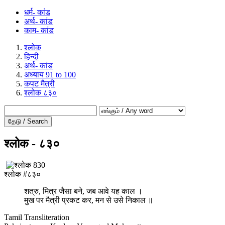
धर्म- कांड
अर्थ- कांड
काम- कांड
श्लोक
हिन्दी
अर्थ- कांड
अध्याय 91 to 100
कपट मैत्री
श्लोक ८३०
தேடு / Search
श्लोक - ८३०
श्लोक #८३०
शत्रु, मित्र जैसा बने, जब आवे यह काल ।
मुख पर मैत्री प्रकट कर, मन से उसे निकाल ॥
Tamil Transliteration