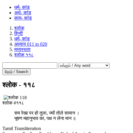
धर्म- कांड
अर्थ- कांड
काम- कांड
श्लोक
हिन्दी
धर्म- कांड
अध्याय 011 to 020
मध्यस्थता
श्लोक ११८
தேடு / Search
श्लोक - ११८
श्लोक #११८
सम रेखा पर हो तुला, ज्यों तोले सामान ।
भूषण महानुभाव का, पक्ष न लेना मान ॥
Tamil Transliteration