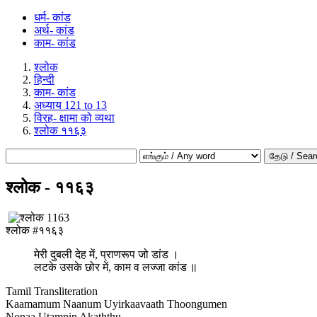
धर्म- कांड
अर्थ- कांड
काम- कांड
श्लोक
हिन्दी
काम- कांड
अध्याय 121 to 13
विरह- क्षामा को व्यथा
श्लोक ११६३
தேடு / Sear
श्लोक - ११६३
श्लोक #११६३
मेरी दुबली देह में, प्राणरूप जो डांड ।
लटके उसके छोर में, काम व लज्जा कांड ॥
Tamil Transliteration
Kaamamum Naanum Uyirkaavaath Thoongumen
Nonaa Utampin Akaththu.