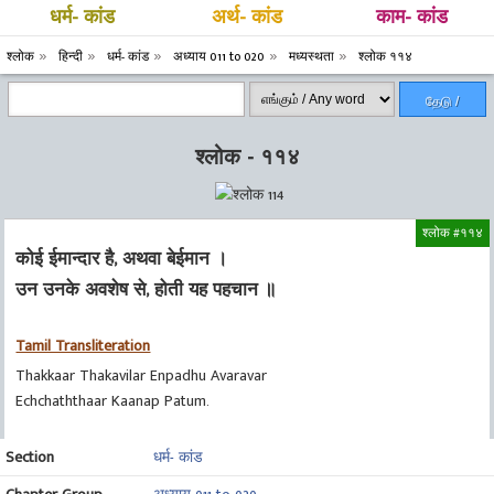
धर्म- कांड
अर्थ- कांड
काम- कांड
श्लोक
हिन्दी
धर्म- कांड
अध्याय 011 to 020
मध्यस्थता
श्लोक ११४
தேடு /
Search
श्लोक - ११४
श्लोक #११४
कोई ईमान्दार है, अथवा बेईमान ।
उन उनके अवशेष से, होती यह पहचान ॥
Tamil Transliteration
Thakkaar Thakavilar Enpadhu Avaravar
Echchaththaar Kaanap Patum.
Section
धर्म- कांड