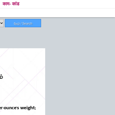
काम- कांड
தேடு / Search