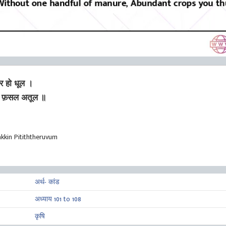
र हो धूल ।
ोगी फ़सल अतूल ॥
kin Pitiththeruvum
अर्थ- कांड
अध्याय 101 to 108
कृषि