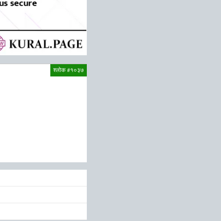
श्लोक #१०३७