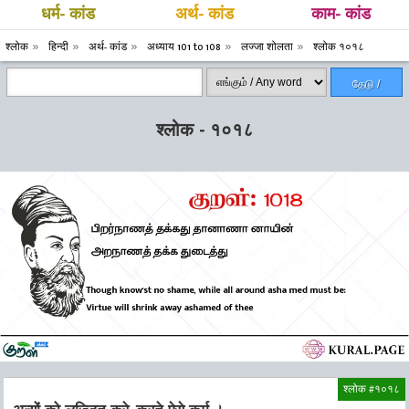
धर्म- कांड
अर्थ- कांड
काम- कांड
श्लोक
हिन्दी
अर्थ- कांड
अध्याय 101 to 108
लज्जा शोलता
श्लोक १०१८
தேடு /
Search
श्लोक - १०१८
श्लोक #१०१८