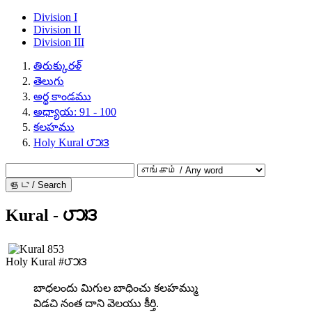
Division I
Division II
Division III
తిరుక్కురళ్
తెలుగు
అర్థ కాండము
అధ్యాయ: 91 - 100
కలహము
Holy Kural ౮౫౩
தேடு / Search
Kural - ౮౫౩
Holy Kural #౮౫౩
బాధలందు మిగుల బాధించు కలహమ్ము
విడచి నంత దాని వెలయు కీర్తి.