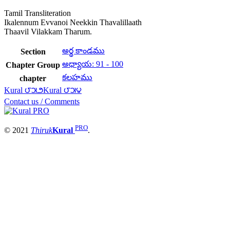
Tamil Transliteration
Ikalennum Evvanoi Neekkin Thavalillaath
Thaavil Vilakkam Tharum.
అర్థ కాండము
Section
అధ్యాయ: 91 - 100
Chapter Group
కలహము
chapter
Kural ౮౫౨
Kural ౮౫౪
Contact us / Comments
PRO
© 2021
Thiruk
Kural
.