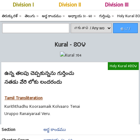
Division I
Division II
Division III
తిరుక్కురళ్
తెలుగు
అర్థ కాండము
అధ్యాయ: 51 - 60
గుర్తింపు
Holy Kural ౭
தேடு /
Search
Kural - ౭౦౪
Holy Kural #౭౦౪
ఉన్న తలపు చెప్పకున్నను గుర్తించు
నతడు వేరె లోకు లందరందు
Tamil Transliteration
Kuriththadhu Kooraamaik Kolvaaro Tenai
Uruppo Ranaiyaraal Veru.
Section
అర్థ కాండము