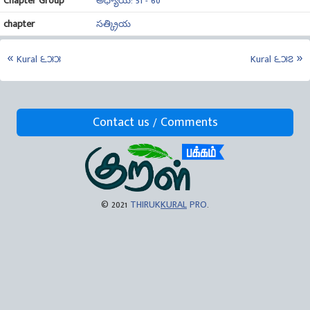
Chapter Group
అధ్యాయ: 51 - 60
chapter
సత్క్రియ
Kural ౬౫౫
Kural ౬౫౭
Contact us / Comments
© 2021
THIRUK
KURAL
PRO
.