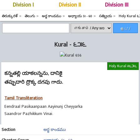
Division I
Division II
Division III
తిరుక్కురళ్
తెలుగు
అర్థ కాండము
అధ్యాయ: 51 - 60
సత్క్రియ
Holy Kural 
தேடு /
Search
Kural - ౬౫౬
Holy Kural #౬౫౬
కన్నతల్లి యాకలన్నను, దానికై
తప్పుదారి ద్రొక్క దగవు గాదు.
Tamil Transliteration
Eendraal Pasikaanpaan Aayinunj Cheyyarka
Saandror Pazhikkum Vinai.
Section
అర్థ కాండము