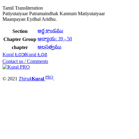
Tamil Transliteration
Patiyutaiyaar Patramaindhak Kannum Matiyutaiyaar
Maanpayan Eydhal Aridhu.
అర్థ కాండము
Section
అధ్యాయ: 39 - 50
Chapter Group
అలసత్వము
chapter
Kural ౬౦౫
Kural ౬౦౭
Contact us / Comments
PRO
© 2021
Thiruk
Kural
.