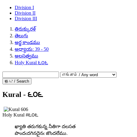
Division I
Division II
Division III
తిరుక్కురళ్
తెలుగు
అర్థ కాండము
అధ్యాయ: 39 - 50
అలసత్వము
Holy Kural ౬౦౬
தேடு / Search
Kural - ౬౦౬
Holy Kural #౬౦౬
ఖ్యాతి తరుగకున్న నీతిగా దలసత
పొందఁదగినదైనఁ జొందలేము.