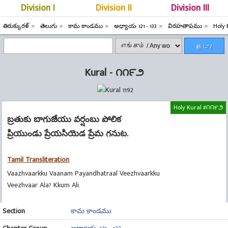
Division I
Division II
Division III
తిరుక్కురళ్
తెలుగు
కామ కాండము
అధ్యాయ: 121 - 133
విరహతాపము
Holy
தேடு /
Search
Kural - ౧౧౯౨
Holy Kural #౧౧౯౨
బ్రతుకు బాగుజేయు వర్షంబు పోలిక
ప్రియుండు ప్రేయసియెడ ప్రేమ గనుట.
Tamil Transliteration
Vaazhvaarkku Vaanam Payandhatraal Veezhvaarkku
Veezhvaar Ala? Kkum Ali.
Section
కామ కాండము