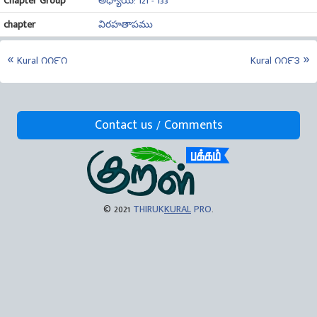
Chapter Group
అధ్యాయ: 121 - 133
chapter
విరహతాపము
Kural ౧౧౯౧
Kural ౧౧౯౩
Contact us / Comments
© 2021
THIRUK
KURAL
PRO
.