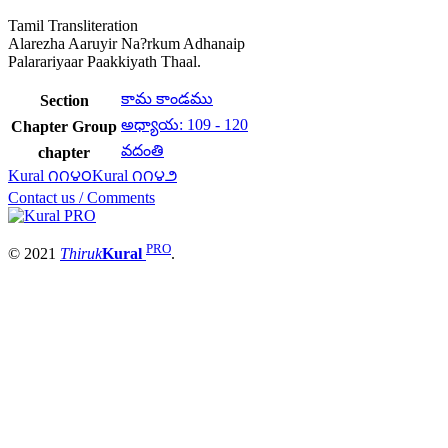
Tamil Transliteration
Alarezha Aaruyir Na?rkum Adhanaip
Palarariyaar Paakkiyath Thaal.
కామ కాండము
Section
అధ్యాయ: 109 - 120
Chapter Group
వదంతి
chapter
Kural ౧౧౪౦
Kural ౧౧౪౨
Contact us / Comments
PRO
© 2021
Thiruk
Kural
.