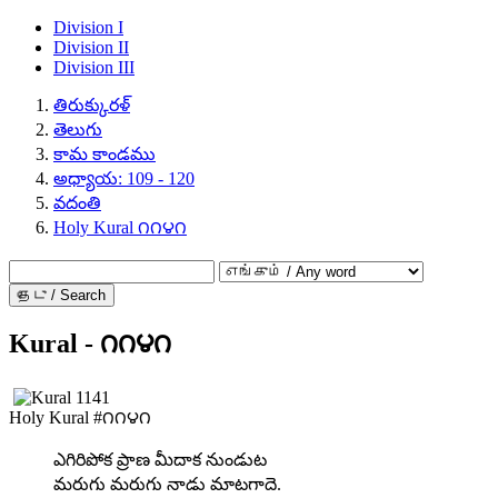
Division I
Division II
Division III
తిరుక్కురళ్
తెలుగు
కామ కాండము
అధ్యాయ: 109 - 120
వదంతి
Holy Kural ౧౧౪౧
தேடு / Search
Kural - ౧౧౪౧
Holy Kural #౧౧౪౧
ఎగిరిపోక ప్రాణ మీదాక నుండుట
మరుగు మరుగు నాడు మాటగాదె.