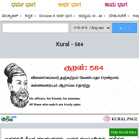
ಧರ್ಮ ಭಾಗ
ಅರ್ಥ ಭಾಗ
ಕಾಮ ಭಾಗ
ತಿರುಕ್ಕುಱಳ್
ಕನ್ನಡ
Division II: ಅರ್ಥ ಭಾಗ
ಅಧ್ಯಾಯ: 39 - 48
ಬೇಹುಗಾರಿಕೆ
Hol
தேடு /
Search
Kural - 584
Holy Kural #584