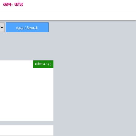
काम- कांड
தேடு / Search
श्लोक #८९३