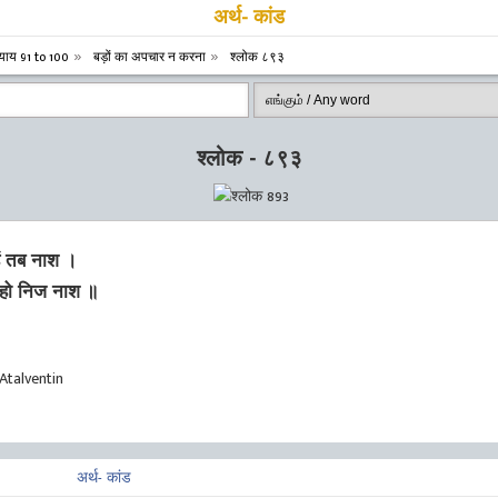
अर्थ- कांड
याय 91 to 100
बड़ों का अपचार न करना
श्लोक ८९३
श्लोक - ८९३
हें तब नाश ।
ाहो निज नाश ॥
Atalventin
अर्थ- कांड