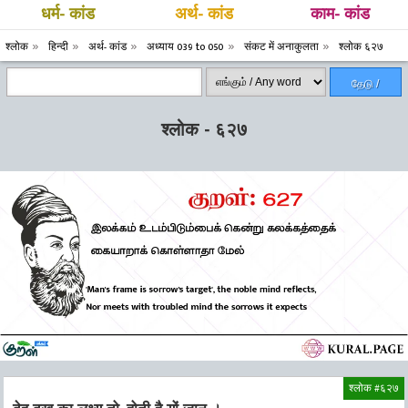
धर्म- कांड
अर्थ- कांड
काम- कांड
श्लोक
हिन्दी
अर्थ- कांड
अध्याय 039 to 050
संकट में अनाकुलता
श्लोक ६२७
தேடு /
Search
श्लोक - ६२७
श्लोक #६२७