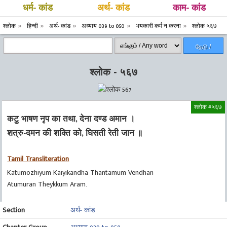
धर्म- कांड
अर्थ- कांड
काम- कांड
श्लोक
हिन्दी
अर्थ- कांड
अध्याय 039 to 050
भयकारी कर्म न करना
श्लोक ५६७
தேடு /
Search
श्लोक - ५६७
श्लोक #५६७
कटु भाषण नृप का तथा, देना दण्ड अमान ।
शत्रु-दमन की शक्ति को, घिसती रेती जान ॥
Tamil Transliteration
Katumozhiyum Kaiyikandha Thantamum Vendhan
Atumuran Theykkum Aram.
Section
अर्थ- कांड