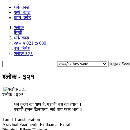
धर्म- कांड
अर्थ- कांड
काम- कांड
श्लोक
हिन्दी
धर्म- कांड
अध्याय 021 to 030
वध- निषेध
श्लोक ३२१
தேடு / Sear
श्लोक - ३२१
श्लोक #३२१
धर्म-कृत्य का अर्थ है, प्राणी-वध का त्याग ।
प्राणी-हनन दिलायगा, सर्व-पाप-फल-भाग ॥
Tamil Transliteration
Aravinai Yaadhenin Kollaamai Koral
Piravinai Ellaan Tharum.