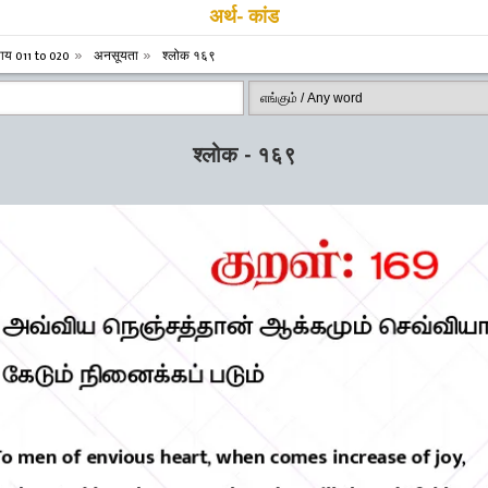
अर्थ- कांड
याय 011 to 020
अनसूयता
श्लोक १६९
श्लोक - १६९