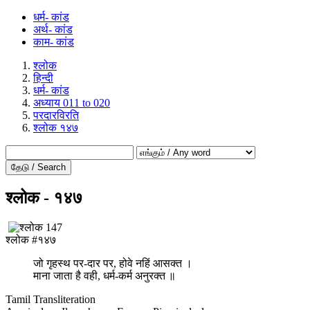
धर्म- कांड
अर्थ- कांड
काम- कांड
श्लोक
हिन्दी
धर्म- कांड
अध्याय 011 to 020
परदारविरति
श्लोक १४७
தேடு / Search
श्लोक - १४७
श्लोक #१४७
जो गृहस्थ पर-दार पर, होवे नहिं आसक्त ।
माना जाता है वही, धर्म-कर्म अनुरक्त ॥
Tamil Transliteration