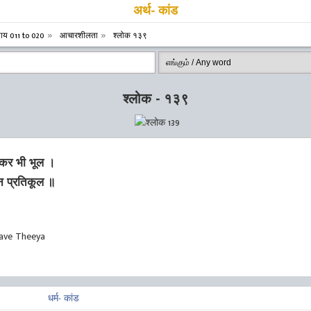
अर्थ- कांड
याय 011 to 020
आचारशीलता
श्लोक १३९
श्लोक - १३९
 कर भी भूल ।
चन प्रतिकूल ॥
aave Theeya
धर्म- कांड