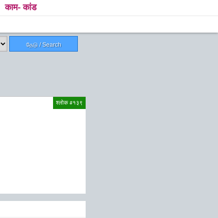
काम- कांड
தேடு / Search
श्लोक #१३९