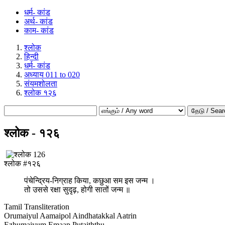
धर्म- कांड
अर्थ- कांड
काम- कांड
श्लोक
हिन्दी
धर्म- कांड
अध्याय 011 to 020
संयमशोलता
श्लोक १२६
தேடு / Sear
श्लोक - १२६
श्लोक #१२६
पंचेन्द्रिय-निग्राह किया, कछुआ सम इस जन्म ।
तो उससे रक्षा सुदृढ़, होगी सातों जन्म ॥
Tamil Transliteration
Orumaiyul Aamaipol Aindhatakkal Aatrin
Ezhumaiyum Emaap Putaiththu.