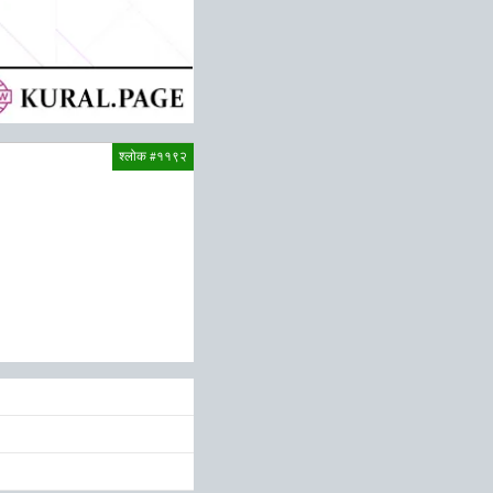
श्लोक #११९२