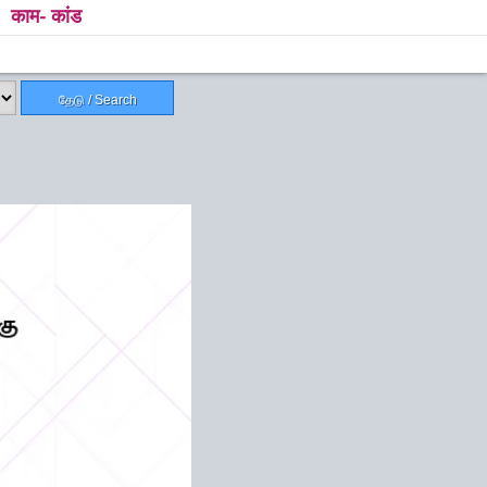
काम- कांड
தேடு / Search