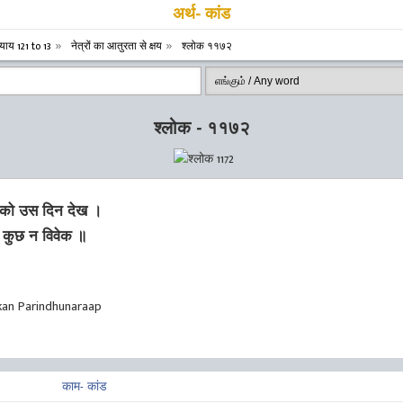
अर्थ- कांड
याय 121 to 13
नेत्रों का आतुरता से क्षय
श्लोक ११७२
श्लोक - ११७२
य को उस दिन देख ।
खते कुछ न विवेक ॥
kan Parindhunaraap
काम- कांड