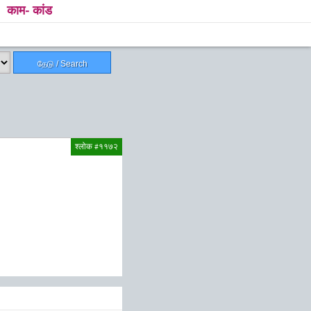
काम- कांड
தேடு / Search
श्लोक #११७२