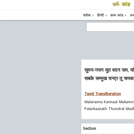
धर्म- कांड
श्लोक
हिन्दी
काम- कांड
अध
सुमन-नयन युत वदन सम, यद
सबके सम्मुख चन्द्र तू चमक
Tamil Transliteration
Malaranna Kannaal Mukamot
Palarkaanath Thondral Madh
Section