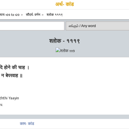
अर्थ- कांड
्याय 109 to 120
सौंदर्य- वर्णन
श्लोक १११९
श्लोक - १११९
ि होने की चाह ।
 न बेपरवाह ॥
hthi Yaayin
i.
काम- कांड