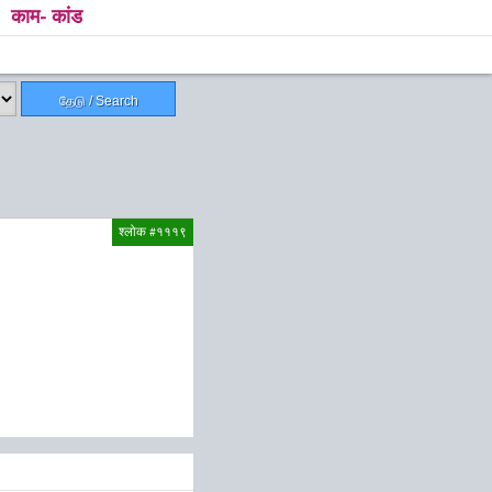
काम- कांड
தேடு / Search
श्लोक #१११९