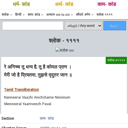
धर्म- कांड
अर्थ- कांड
काम- कांड
श्लोक
हिन्दी
काम- कांड
अध्याय 109 to 120
सौंदर्य- वर्णन
श्लोक ११११
தேடு /
Search
श्लोक - ११११
श्लोक #११११
रे अनिच्च तू धन्य है, तू है कोमल प्राण ।
मेरी जो है प्रियतमा, तुझसे मृदुतर जान ॥
Tamil Transliteration
Nanneerai Vaazhi Anichchame Ninninum
Menneeral Yaamveezh Paval.
Section
काम- कांड