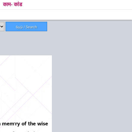
काम- कांड
தேடு / Search