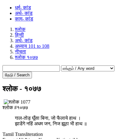
धर्म- कांड
अर्थ- कांड
काम- कांड
श्लोक
हिन्दी
अर्थ- कांड
अध्याय 101 to 108
नीचता
श्लोक १०७७
தேடு / Search
श्लोक - १०७७
श्लोक #१०७७
गाल-तोड़ घूँसा बिना, जो फैलाये हाथ ।
झाडेंगे नहिं अधम जन, निज झूठा भी हाथ ॥
Tamil Transliteration