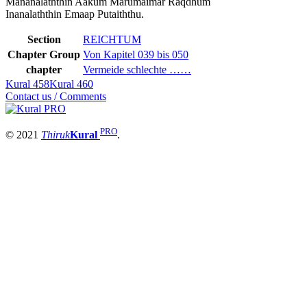
Mananalaththin Aakum Marumaimar Raqdhum
Inanalaththin Emaap Putaiththu.
Section
REICHTUM
Chapter Group
Von Kapitel 039 bis 050
chapter
Vermeide schlechte ……
Kural 458
Kural 460
Contact us / Comments
PRO
© 2021
Thiruk
Kural
.