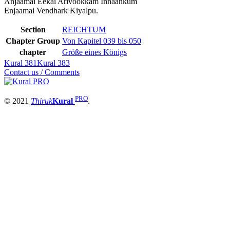
Anjaamai Eekai Arivookkam Innaankum
Enjaamai Vendhark Kiyalpu.
Section
REICHTUM
Chapter Group
Von Kapitel 039 bis 050
chapter
Größe eines Königs
Kural 381
Kural 383
Contact us / Comments
PRO
© 2021
Thiruk
Kural
.