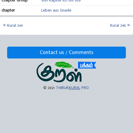
Chapter Group
Von Kapitel 021 bis 030
chapter
Leben aus Gnade
Kural 244
Kural 246
Contact us / Comments
© 2021
THIRUK
KURAL
PRO
.