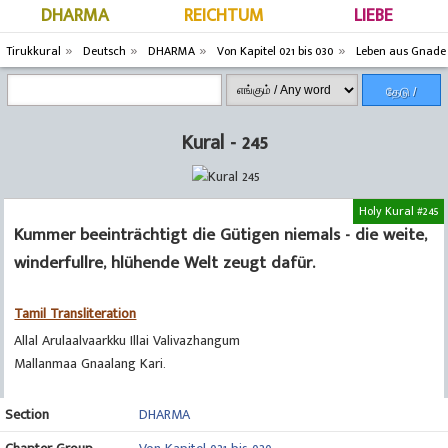
DHARMA
REICHTUM
LIEBE
Tirukkural
Deutsch
DHARMA
Von Kapitel 021 bis 030
Leben aus Gnade
தேடு /
Search
Kural - 245
Holy Kural #245
Kummer beeinträchtigt die Gütigen niemals - die weite,
winderfullre, hlühende Welt zeugt dafür.
Tamil Transliteration
Allal Arulaalvaarkku Illai Valivazhangum
Mallanmaa Gnaalang Kari.
Section
DHARMA