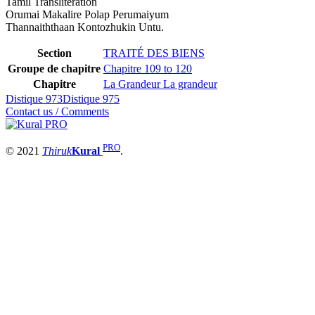
Tamil Transliteration
Orumai Makalire Polap Perumaiyum
Thannaiththaan Kontozhukin Untu.
Section
TRAITÉ DES BIENS
Groupe de chapitre
Chapitre 109 to 120
Chapitre
La Grandeur La grandeur
Distique 973
Distique 975
Contact us / Comments
PRO
© 2021
Thiruk
Kural
.